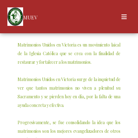
MUEV
Matrimonios Unidos en Victoria es un movimiento laical
de la Iglesia Católica que se crea con la finalidad de
restaurar y fortalecer a los matrimonios.
Matrimonios Unidos en Victoria surge de la inquietud de
ver que tantos matrimonios no viven a plenitud su
Sacramento y se pierden hoy en día, por la falta de una
ayuda concreta y efectiva.
Progresivamente, se fue consolidando la idea que los
matrimonios son los mejores evangelizadores de otros