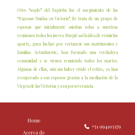
Otro “soplo” del Espíritu fue el surgimiento de las
“Esposas Unidas en Victoria”. Se trata de un grupo de
esposas que inicialmente asistían solas a nuestras
reuniones todos los jueves. Surgió así la idea de reunirlas
aparte, para luchar por restaurar sus matrimonios y
familias. Actualmente, han formado una verdadera
comunidad y se vienen reuniendo todos los martes.
Algunas de ellas, aún sin haber vivido el retiro, ya han
recuperado a sus esposos gracias a la mediación de la
Virgen de las Victorias y a su perseverancia.
Home
+51 994103179
Acerca de